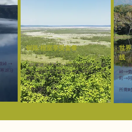
钏路/根室享受套餐
世界
线
幌峠 →
（阿寒湖沿岸酒店→翁内内游客中心、鹤
（阿
阿寒湖沿
居村→钏路湿原展望台→细冈展望台→阿
峠→
寒湖沿岸酒店）
町→
所需时间：7小时
所需时