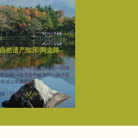
自然遗产知床/网走路
寒湖沿岸酒店→宇登吕斜里町→知床
劳斯路站→海洋台中标津町→弟子屈
阿寒湖沿岸酒店）
间：7小时