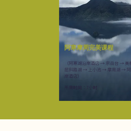
阿寒摩周完美课程
（阿寒湖沿岸酒店 → 宗岳台 → 美
屈斜路湖 → 上小池 → 摩周湖 → 
岸酒店）
所需时间：7小时